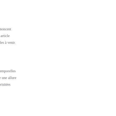
nnoncent
article
es à venir.
temporelles
e une allure
visitées