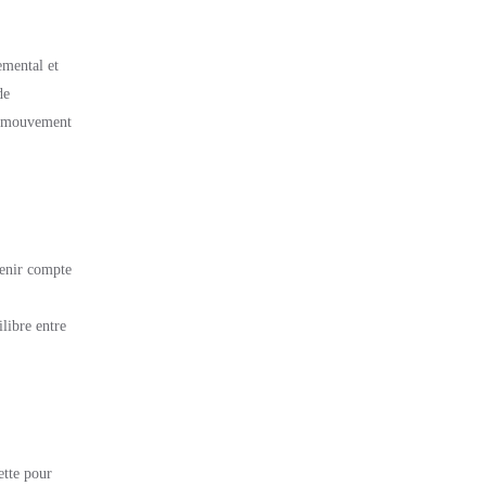
emental et
de
Ce mouvement
 tenir compte
ilibre entre
ette pour