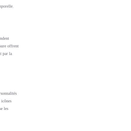
mporelle.
ondent
sure offrent
t par la
rsonnalités
 icônes
se les