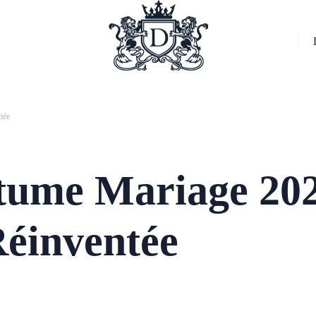
tée
tume Mariage 20
Réinventée