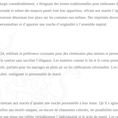
argit considérablement, s’éloignant des teintes traditionnelles pour embrasser 
meraude et même des nuances pastel font leur apparition, offrant aux mariés l’o
, trouvent désormais leur place sur les costumes eux-mêmes. Des imprimés discre
ersonnaliser et d’apporter une touche d’originalité à l’ensemble nuptial.
4, reflétant la préférence croissante pour des cérémonies plus intimes et perso
t le confort sans sacrifier l’élégance. Les matières comme le lin et le coton pre
és, parfaits pour les mariages en plein air ou les célébrations informelles. Les 
alité, soulignant la personnalité du marié.
rmettant aux mariés d’ajouter une touche personnelle à leur tenue. Qu’il s’agiss
lon aux motifs uniques, ou encore de chaussettes colorées, les possibilités sont
 une tenue qui reflète véritablement l’individualité et le style du marié. Les c