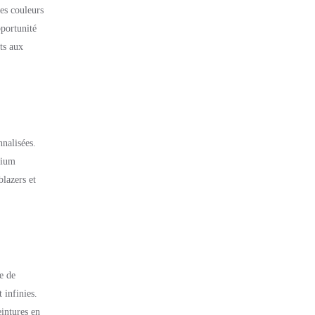
des couleurs
pportunité
ts aux
nnalisées.
mium
blazers et
e de
 infinies.
eintures en