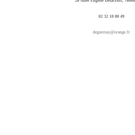
26 Allée Eugène Delacroix, 7600
02 32 10 00 49
deguernay@orange.fr