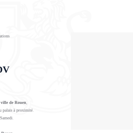
tions
DV
 ville de Rouen
,
 palais à proximité.
 Samedi.